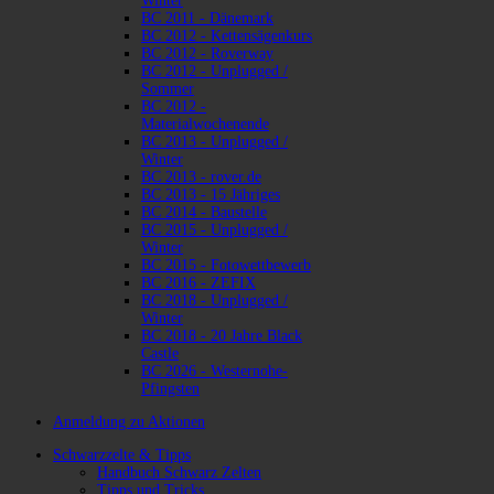
Winter
BC 2011 - Dänemark
BC 2012 - Kettensägenkurs
BC 2012 - Roverway
BC 2012 - Unplugged /
Sommer
BC 2012 -
Materialwochenende
BC 2013 - Unplugged /
Winter
BC 2013 - rover.de
BC 2013 - 15 Jähriges
BC 2014 - Baustelle
BC 2015 - Unplugged /
Winter
BC 2015 - Fotowettbewerb
BC 2016 - ZEFIX
BC 2018 - Unplugged /
Winter
BC 2018 - 20 Jahre Black
Castle
BC 2026 - Westernohe-
Pfingsten
Anmeldung zu Aktionen
Schwarzzelte & Tipps
Handbuch Schwarz Zelten
Tipps und Tricks