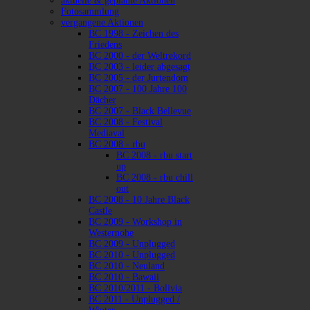
aktuelle & geplante Aktionen
Fotosammlung
vergangene Aktionen
BC 1998 - Zeichen des
Friedens
BC 2000 - der Weltrekord
BC 2003 - leider abgesagt
BC 2005 - der Jurtendom
BC 2007 - 100 Jahre 100
Dächer
BC 2007 - Black Bellevue
BC 2008 - Festival
Mediaval
BC 2008 - rbu
BC 2008 - rbu start
up
BC 2008 - rbu chill
out
BC 2008 - 10 Jahre Black
Castle
BC 2009 - Workshop in
Westernohe
BC 2009 - Unplugged
BC 2010 - Unplugged
BC 2010 - Neuland
BC 2010 - Bawaii
BC 2010/2011 - Bolivia
BC 2011 - Unplugged /