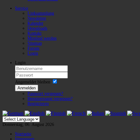
Service
Linksammlung
Newsletter
Kalender
Downloads
Kontakt
Mitglied werden
Sitemap
Forum
Login
Login
Angemeldet bleiben
Anmelden
Passwort vergessen?
Benutzername vergessen?
Registrieren
Donnerstag, 06. August 2026
Startseite
Impressum