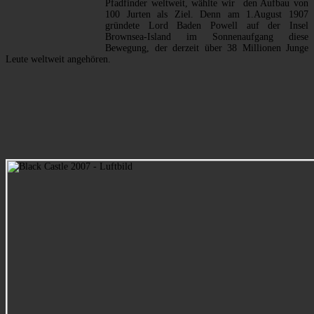
Pfadfinder weltweit, wählte wir den Aufbau von
100 Jurten als Ziel. Denn am 1.August 1907
gründete Lord Baden Powell auf der Insel
Brownsea-Island im Sonnenaufgang diese
Bewegung, der derzeit über 38 Millionen Junge
Leute weltweit angehören.