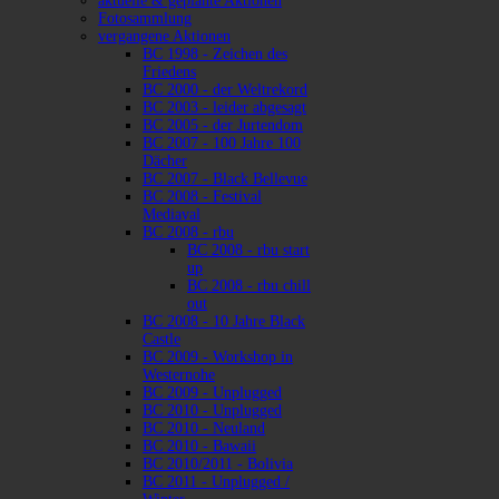
aktuelle & geplante Aktionen
Fotosammlung
vergangene Aktionen
BC 1998 - Zeichen des
Friedens
BC 2000 - der Weltrekord
BC 2003 - leider abgesagt
BC 2005 - der Jurtendom
BC 2007 - 100 Jahre 100
Dächer
BC 2007 - Black Bellevue
BC 2008 - Festival
Mediaval
BC 2008 - rbu
BC 2008 - rbu start
up
BC 2008 - rbu chill
out
BC 2008 - 10 Jahre Black
Castle
BC 2009 - Workshop in
Westernohe
BC 2009 - Unplugged
BC 2010 - Unplugged
BC 2010 - Neuland
BC 2010 - Bawaii
BC 2010/2011 - Bolivia
BC 2011 - Unplugged /