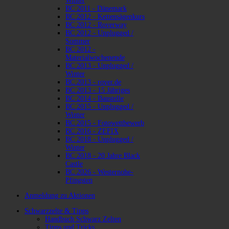
Winter
BC 2011 - Dänemark
BC 2012 - Kettensägenkurs
BC 2012 - Roverway
BC 2012 - Unplugged /
Sommer
BC 2012 -
Materialwochenende
BC 2013 - Unplugged /
Winter
BC 2013 - rover.de
BC 2013 - 15 Jähriges
BC 2014 - Baustelle
BC 2015 - Unplugged /
Winter
BC 2015 - Fotowettbewerb
BC 2016 - ZEFIX
BC 2018 - Unplugged /
Winter
BC 2018 - 20 Jahre Black
Castle
BC 2026 - Westernohe-
Pfingsten
Anmeldung zu Aktionen
Schwarzzelte & Tipps
Handbuch Schwarz Zelten
Tipps und Tricks