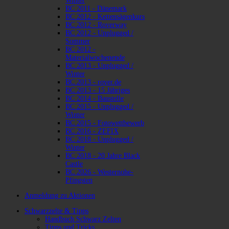
Winter
BC 2011 - Dänemark
BC 2012 - Kettensägenkurs
BC 2012 - Roverway
BC 2012 - Unplugged /
Sommer
BC 2012 -
Materialwochenende
BC 2013 - Unplugged /
Winter
BC 2013 - rover.de
BC 2013 - 15 Jähriges
BC 2014 - Baustelle
BC 2015 - Unplugged /
Winter
BC 2015 - Fotowettbewerb
BC 2016 - ZEFIX
BC 2018 - Unplugged /
Winter
BC 2018 - 20 Jahre Black
Castle
BC 2026 - Westernohe-
Pfingsten
Anmeldung zu Aktionen
Schwarzzelte & Tipps
Handbuch Schwarz Zelten
Tipps und Tricks