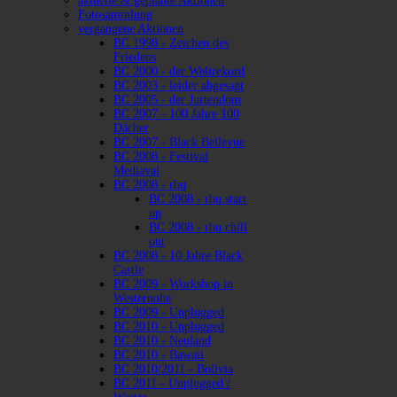
aktuelle & geplante Aktionen
Fotosammlung
vergangene Aktionen
BC 1998 - Zeichen des
Friedens
BC 2000 - der Weltrekord
BC 2003 - leider abgesagt
BC 2005 - der Jurtendom
BC 2007 - 100 Jahre 100
Dächer
BC 2007 - Black Bellevue
BC 2008 - Festival
Mediaval
BC 2008 - rbu
BC 2008 - rbu start
up
BC 2008 - rbu chill
out
BC 2008 - 10 Jahre Black
Castle
BC 2009 - Workshop in
Westernohe
BC 2009 - Unplugged
BC 2010 - Unplugged
BC 2010 - Neuland
BC 2010 - Bawaii
BC 2010/2011 - Bolivia
BC 2011 - Unplugged /