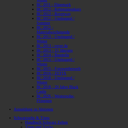
Winter
BC 2011 - Dänemark
BC 2012 - Kettensägenkurs
BC 2012 - Roverway
BC 2012 - Unplugged /
Sommer
BC 2012 -
Materialwochenende
BC 2013 - Unplugged /
Winter
BC 2013 - rover.de
BC 2013 - 15 Jähriges
BC 2014 - Baustelle
BC 2015 - Unplugged /
Winter
BC 2015 - Fotowettbewerb
BC 2016 - ZEFIX
BC 2018 - Unplugged /
Winter
BC 2018 - 20 Jahre Black
Castle
BC 2026 - Westernohe-
Pfingsten
Anmeldung zu Aktionen
Schwarzzelte & Tipps
Handbuch Schwarz Zelten
Tipps und Tricks