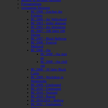
aktuelle & geplante Aktionen
Fotosammlung
vergangene Aktionen
BC 1998 - Zeichen des
Friedens
BC 2000 - der Weltrekord
BC 2003 - leider abgesagt
BC 2005 - der Jurtendom
BC 2007 - 100 Jahre 100
Dächer
BC 2007 - Black Bellevue
BC 2008 - Festival
Mediaval
BC 2008 - rbu
BC 2008 - rbu start
up
BC 2008 - rbu chill
out
BC 2008 - 10 Jahre Black
Castle
BC 2009 - Workshop in
Westernohe
BC 2009 - Unplugged
BC 2010 - Unplugged
BC 2010 - Neuland
BC 2010 - Bawaii
BC 2010/2011 - Bolivia
BC 2011 - Unplugged /