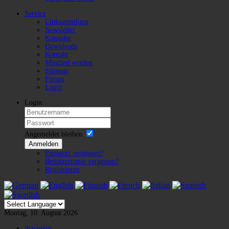
Service
Linksammlung
Newsletter
Kalender
Downloads
Kontakt
Mitglied werden
Sitemap
Forum
Login
Login
Angemeldet bleiben
Anmelden
Passwort vergessen?
Benutzername vergessen?
Registrieren
Montag, 10. August 2026
Startseite