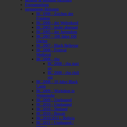
aktuelle & geplante Aktionen
Fotosammlung
vergangene Aktionen
BC 1998 - Zeichen des
Friedens
BC 2000 - der Weltrekord
BC 2003 - leider abgesagt
BC 2005 - der Jurtendom
BC 2007 - 100 Jahre 100
Dächer
BC 2007 - Black Bellevue
BC 2008 - Festival
Mediaval
BC 2008 - rbu
BC 2008 - rbu start
up
BC 2008 - rbu chill
out
BC 2008 - 10 Jahre Black
Castle
BC 2009 - Workshop in
Westernohe
BC 2009 - Unplugged
BC 2010 - Unplugged
BC 2010 - Neuland
BC 2010 - Bawaii
BC 2010/2011 - Bolivia
BC 2011 - Unplugged /