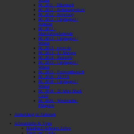
Winter
BC 2011 - Dänemark
BC 2012 - Kettensägenkurs
BC 2012 - Roverway
BC 2012 - Unplugged /
Sommer
BC 2012 -
Materialwochenende
BC 2013 - Unplugged /
Winter
BC 2013 - rover.de
BC 2013 - 15 Jähriges
BC 2014 - Baustelle
BC 2015 - Unplugged /
Winter
BC 2015 - Fotowettbewerb
BC 2016 - ZEFIX
BC 2018 - Unplugged /
Winter
BC 2018 - 20 Jahre Black
Castle
BC 2026 - Westernohe-
Pfingsten
Anmeldung zu Aktionen
Schwarzzelte & Tipps
Handbuch Schwarz Zelten
Tipps und Tricks