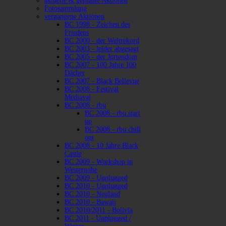
aktuelle & geplante Aktionen
Fotosammlung
vergangene Aktionen
BC 1998 - Zeichen des
Friedens
BC 2000 - der Weltrekord
BC 2003 - leider abgesagt
BC 2005 - der Jurtendom
BC 2007 - 100 Jahre 100
Dächer
BC 2007 - Black Bellevue
BC 2008 - Festival
Mediaval
BC 2008 - rbu
BC 2008 - rbu start
up
BC 2008 - rbu chill
out
BC 2008 - 10 Jahre Black
Castle
BC 2009 - Workshop in
Westernohe
BC 2009 - Unplugged
BC 2010 - Unplugged
BC 2010 - Neuland
BC 2010 - Bawaii
BC 2010/2011 - Bolivia
BC 2011 - Unplugged /