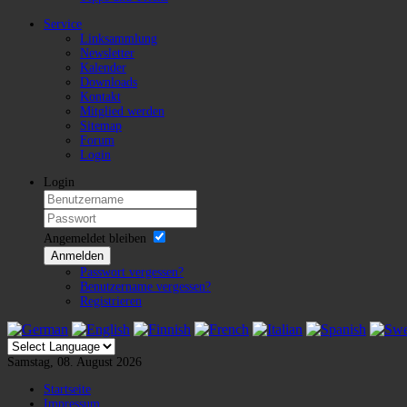
Service
Linksammlung
Newsletter
Kalender
Downloads
Kontakt
Mitglied werden
Sitemap
Forum
Login
Login
Angemeldet bleiben
Anmelden
Passwort vergessen?
Benutzername vergessen?
Registrieren
Samstag, 08. August 2026
Startseite
Impressum