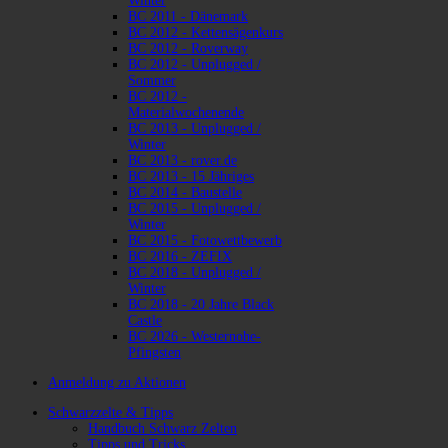
Winter
BC 2011 - Dänemark
BC 2012 - Kettensägenkurs
BC 2012 - Roverway
BC 2012 - Unplugged /
Sommer
BC 2012 -
Materialwochenende
BC 2013 - Unplugged /
Winter
BC 2013 - rover.de
BC 2013 - 15 Jähriges
BC 2014 - Baustelle
BC 2015 - Unplugged /
Winter
BC 2015 - Fotowettbewerb
BC 2016 - ZEFIX
BC 2018 - Unplugged /
Winter
BC 2018 - 20 Jahre Black
Castle
BC 2026 - Westernohe-
Pfingsten
Anmeldung zu Aktionen
Schwarzzelte & Tipps
Handbuch Schwarz Zelten
Tipps und Tricks