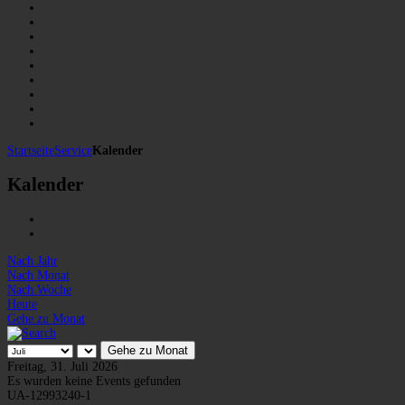
Startseite
Service
Kalender
Kalender
Nach Jahr
Nach Monat
Nach Woche
Heute
Gehe zu Monat
Gehe zu Monat
Freitag, 31. Juli 2026
Es wurden keine Events gefunden
UA-12993240-1