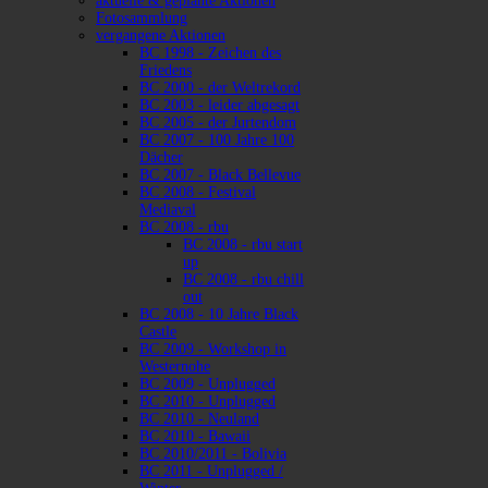
aktuelle & geplante Aktionen
Fotosammlung
vergangene Aktionen
BC 1998 - Zeichen des
Friedens
BC 2000 - der Weltrekord
BC 2003 - leider abgesagt
BC 2005 - der Jurtendom
BC 2007 - 100 Jahre 100
Dächer
BC 2007 - Black Bellevue
BC 2008 - Festival
Mediaval
BC 2008 - rbu
BC 2008 - rbu start
up
BC 2008 - rbu chill
out
BC 2008 - 10 Jahre Black
Castle
BC 2009 - Workshop in
Westernohe
BC 2009 - Unplugged
BC 2010 - Unplugged
BC 2010 - Neuland
BC 2010 - Bawaii
BC 2010/2011 - Bolivia
BC 2011 - Unplugged /