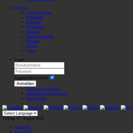
Service
Linksammlung
Newsletter
Kalender
Downloads
Kontakt
Mitglied werden
Sitemap
Forum
Login
Login
Angemeldet bleiben
Anmelden
Passwort vergessen?
Benutzername vergessen?
Registrieren
Freitag, 07. August 2026
Startseite
Impressum