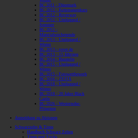
Winter
BC 2011 - Dänemark
BC 2012 - Kettensägenkurs
BC 2012 - Roverway
BC 2012 - Unplugged /
Sommer
BC 2012 -
Materialwochenende
BC 2013 - Unplugged /
Winter
BC 2013 - rover.de
BC 2013 - 15 Jähriges
BC 2014 - Baustelle
BC 2015 - Unplugged /
Winter
BC 2015 - Fotowettbewerb
BC 2016 - ZEFIX
BC 2018 - Unplugged /
Winter
BC 2018 - 20 Jahre Black
Castle
BC 2026 - Westernohe-
Pfingsten
Anmeldung zu Aktionen
Schwarzzelte & Tipps
Handbuch Schwarz Zelten
Tipps und Tricks