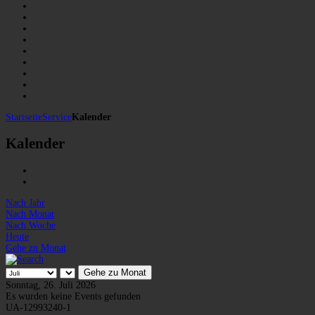
Startseite
Service
Kalender
Kalender
Nach Jahr
Nach Monat
Nach Woche
Heute
Gehe zu Monat
Gehe zu Monat
Sonntag, 26. Juli 2026
Es wurden keine Events gefunden
UA-12993240-1