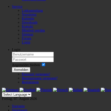
Service
Linksammlung
Newsletter
Kalender
Downloads
Kontakt
Mitglied werden
Sitemap
Forum
Login
Login
Angemeldet bleiben
Anmelden
Passwort vergessen?
Benutzername vergessen?
Registrieren
Freitag, 07. August 2026
Startseite
Impressum