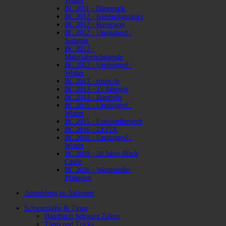
Winter
BC 2011 - Dänemark
BC 2012 - Kettensägenkurs
BC 2012 - Roverway
BC 2012 - Unplugged /
Sommer
BC 2012 -
Materialwochenende
BC 2013 - Unplugged /
Winter
BC 2013 - rover.de
BC 2013 - 15 Jähriges
BC 2014 - Baustelle
BC 2015 - Unplugged /
Winter
BC 2015 - Fotowettbewerb
BC 2016 - ZEFIX
BC 2018 - Unplugged /
Winter
BC 2018 - 20 Jahre Black
Castle
BC 2026 - Westernohe-
Pfingsten
Anmeldung zu Aktionen
Schwarzzelte & Tipps
Handbuch Schwarz Zelten
Tipps und Tricks