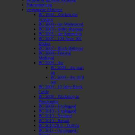
aktuelle & geplante Aktionen
Fotosammlung
vergangene Aktionen
BC 1998 - Zeichen des
Friedens
BC 2000 - der Weltrekord
BC 2003 - leider abgesagt
BC 2005 - der Jurtendom
BC 2007 - 100 Jahre 100
Dächer
BC 2007 - Black Bellevue
BC 2008 - Festival
Mediaval
BC 2008 - rbu
BC 2008 - rbu start
up
BC 2008 - rbu chill
out
BC 2008 - 10 Jahre Black
Castle
BC 2009 - Workshop in
Westernohe
BC 2009 - Unplugged
BC 2010 - Unplugged
BC 2010 - Neuland
BC 2010 - Bawaii
BC 2010/2011 - Bolivia
BC 2011 - Unplugged /