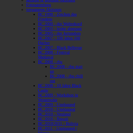
aktuelle & geplante Aktionen
Fotosammlung
vergangene Aktionen
BC 1998 - Zeichen des
Friedens
BC 2000 - der Weltrekord
BC 2003 - leider abgesagt
BC 2005 - der Jurtendom
BC 2007 - 100 Jahre 100
Dächer
BC 2007 - Black Bellevue
BC 2008 - Festival
Mediaval
BC 2008 - rbu
BC 2008 - rbu start
up
BC 2008 - rbu chill
out
BC 2008 - 10 Jahre Black
Castle
BC 2009 - Workshop in
Westernohe
BC 2009 - Unplugged
BC 2010 - Unplugged
BC 2010 - Neuland
BC 2010 - Bawaii
BC 2010/2011 - Bolivia
BC 2011 - Unplugged /