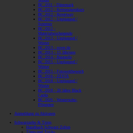
Winter
BC 2011 - Dänemark
BC 2012 - Kettensägenkurs
BC 2012 - Roverway
BC 2012 - Unplugged /
Sommer
BC 2012 -
Materialwochenende
BC 2013 - Unplugged /
Winter
BC 2013 - rover.de
BC 2013 - 15 Jähriges
BC 2014 - Baustelle
BC 2015 - Unplugged /
Winter
BC 2015 - Fotowettbewerb
BC 2016 - ZEFIX
BC 2018 - Unplugged /
Winter
BC 2018 - 20 Jahre Black
Castle
BC 2026 - Westernohe-
Pfingsten
Anmeldung zu Aktionen
Schwarzzelte & Tipps
Handbuch Schwarz Zelten
Tipps und Tricks