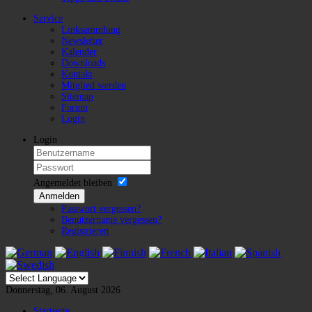
Service
Linksammlung
Newsletter
Kalender
Downloads
Kontakt
Mitglied werden
Sitemap
Forum
Login
Login
Angemeldet bleiben
Anmelden
Passwort vergessen?
Benutzername vergessen?
Registrieren
Donnerstag, 06. August 2026
Startseite