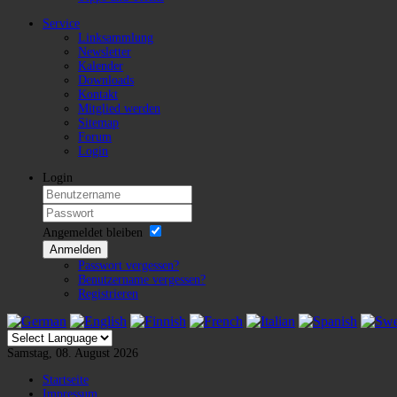
Service
Linksammlung
Newsletter
Kalender
Downloads
Kontakt
Mitglied werden
Sitemap
Forum
Login
Login
Angemeldet bleiben
Anmelden
Passwort vergessen?
Benutzername vergessen?
Registrieren
Samstag, 08. August 2026
Startseite
Impressum