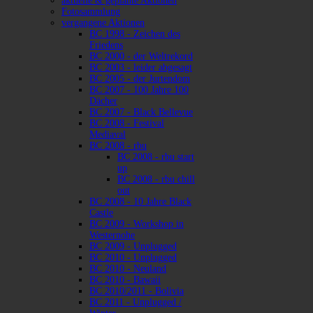
aktuelle & geplante Aktionen
Fotosammlung
vergangene Aktionen
BC 1998 - Zeichen des
Friedens
BC 2000 - der Weltrekord
BC 2003 - leider abgesagt
BC 2005 - der Jurtendom
BC 2007 - 100 Jahre 100
Dächer
BC 2007 - Black Bellevue
BC 2008 - Festival
Mediaval
BC 2008 - rbu
BC 2008 - rbu start
up
BC 2008 - rbu chill
out
BC 2008 - 10 Jahre Black
Castle
BC 2009 - Workshop in
Westernohe
BC 2009 - Unplugged
BC 2010 - Unplugged
BC 2010 - Neuland
BC 2010 - Bawaii
BC 2010/2011 - Bolivia
BC 2011 - Unplugged /