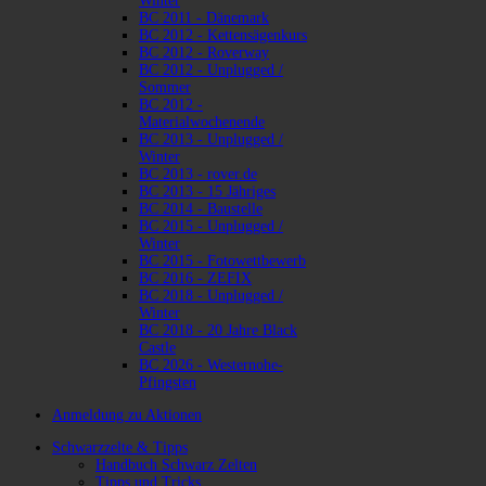
Winter
BC 2011 - Dänemark
BC 2012 - Kettensägenkurs
BC 2012 - Roverway
BC 2012 - Unplugged /
Sommer
BC 2012 -
Materialwochenende
BC 2013 - Unplugged /
Winter
BC 2013 - rover.de
BC 2013 - 15 Jähriges
BC 2014 - Baustelle
BC 2015 - Unplugged /
Winter
BC 2015 - Fotowettbewerb
BC 2016 - ZEFIX
BC 2018 - Unplugged /
Winter
BC 2018 - 20 Jahre Black
Castle
BC 2026 - Westernohe-
Pfingsten
Anmeldung zu Aktionen
Schwarzzelte & Tipps
Handbuch Schwarz Zelten
Tipps und Tricks