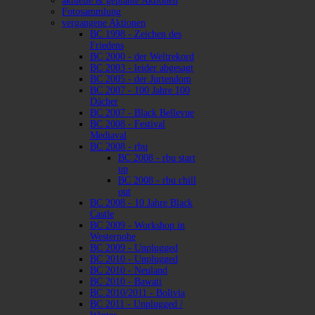
aktuelle & geplante Aktionen
Fotosammlung
vergangene Aktionen
BC 1998 - Zeichen des
Friedens
BC 2000 - der Weltrekord
BC 2003 - leider abgesagt
BC 2005 - der Jurtendom
BC 2007 - 100 Jahre 100
Dächer
BC 2007 - Black Bellevue
BC 2008 - Festival
Mediaval
BC 2008 - rbu
BC 2008 - rbu start
up
BC 2008 - rbu chill
out
BC 2008 - 10 Jahre Black
Castle
BC 2009 - Workshop in
Westernohe
BC 2009 - Unplugged
BC 2010 - Unplugged
BC 2010 - Neuland
BC 2010 - Bawaii
BC 2010/2011 - Bolivia
BC 2011 - Unplugged /