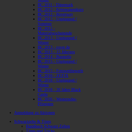
Winter
BC 2011 - Dänemark
BC 2012 - Kettensägenkurs
BC 2012 - Roverway
BC 2012 - Unplugged /
Sommer
BC 2012 -
Materialwochenende
BC 2013 - Unplugged /
Winter
BC 2013 - rover.de
BC 2013 - 15 Jähriges
BC 2014 - Baustelle
BC 2015 - Unplugged /
Winter
BC 2015 - Fotowettbewerb
BC 2016 - ZEFIX
BC 2018 - Unplugged /
Winter
BC 2018 - 20 Jahre Black
Castle
BC 2026 - Westernohe-
Pfingsten
Anmeldung zu Aktionen
Schwarzzelte & Tipps
Handbuch Schwarz Zelten
Tipps und Tricks