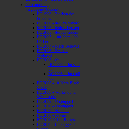
aktuelle & geplante Aktionen
Fotosammlung
vergangene Aktionen
BC 1998 - Zeichen des
Friedens
BC 2000 - der Weltrekord
BC 2003 - leider abgesagt
BC 2005 - der Jurtendom
BC 2007 - 100 Jahre 100
Dächer
BC 2007 - Black Bellevue
BC 2008 - Festival
Mediaval
BC 2008 - rbu
BC 2008 - rbu start
up
BC 2008 - rbu chill
out
BC 2008 - 10 Jahre Black
Castle
BC 2009 - Workshop in
Westernohe
BC 2009 - Unplugged
BC 2010 - Unplugged
BC 2010 - Neuland
BC 2010 - Bawaii
BC 2010/2011 - Bolivia
BC 2011 - Unplugged /