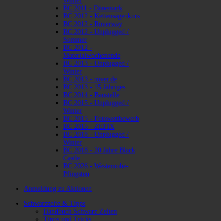
Winter
BC 2011 - Dänemark
BC 2012 - Kettensägenkurs
BC 2012 - Roverway
BC 2012 - Unplugged /
Sommer
BC 2012 -
Materialwochenende
BC 2013 - Unplugged /
Winter
BC 2013 - rover.de
BC 2013 - 15 Jähriges
BC 2014 - Baustelle
BC 2015 - Unplugged /
Winter
BC 2015 - Fotowettbewerb
BC 2016 - ZEFIX
BC 2018 - Unplugged /
Winter
BC 2018 - 20 Jahre Black
Castle
BC 2026 - Westernohe-
Pfingsten
Anmeldung zu Aktionen
Schwarzzelte & Tipps
Handbuch Schwarz Zelten
Tipps und Tricks