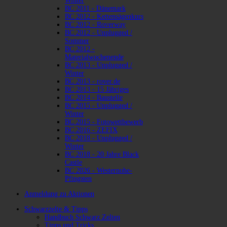
Winter
BC 2011 - Dänemark
BC 2012 - Kettensägenkurs
BC 2012 - Roverway
BC 2012 - Unplugged /
Sommer
BC 2012 -
Materialwochenende
BC 2013 - Unplugged /
Winter
BC 2013 - rover.de
BC 2013 - 15 Jähriges
BC 2014 - Baustelle
BC 2015 - Unplugged /
Winter
BC 2015 - Fotowettbewerb
BC 2016 - ZEFIX
BC 2018 - Unplugged /
Winter
BC 2018 - 20 Jahre Black
Castle
BC 2026 - Westernohe-
Pfingsten
Anmeldung zu Aktionen
Schwarzzelte & Tipps
Handbuch Schwarz Zelten
Tipps und Tricks