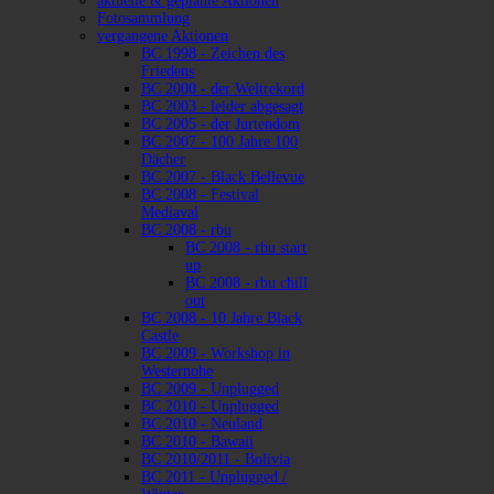
aktuelle & geplante Aktionen
Fotosammlung
vergangene Aktionen
BC 1998 - Zeichen des
Friedens
BC 2000 - der Weltrekord
BC 2003 - leider abgesagt
BC 2005 - der Jurtendom
BC 2007 - 100 Jahre 100
Dächer
BC 2007 - Black Bellevue
BC 2008 - Festival
Mediaval
BC 2008 - rbu
BC 2008 - rbu start
up
BC 2008 - rbu chill
out
BC 2008 - 10 Jahre Black
Castle
BC 2009 - Workshop in
Westernohe
BC 2009 - Unplugged
BC 2010 - Unplugged
BC 2010 - Neuland
BC 2010 - Bawaii
BC 2010/2011 - Bolivia
BC 2011 - Unplugged /