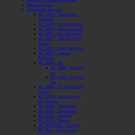
aktuelle & geplante Aktionen
Fotosammlung
vergangene Aktionen
BC 1998 - Zeichen des
Friedens
BC 2000 - der Weltrekord
BC 2003 - leider abgesagt
BC 2005 - der Jurtendom
BC 2007 - 100 Jahre 100
Dächer
BC 2007 - Black Bellevue
BC 2008 - Festival
Mediaval
BC 2008 - rbu
BC 2008 - rbu start
up
BC 2008 - rbu chill
out
BC 2008 - 10 Jahre Black
Castle
BC 2009 - Workshop in
Westernohe
BC 2009 - Unplugged
BC 2010 - Unplugged
BC 2010 - Neuland
BC 2010 - Bawaii
BC 2010/2011 - Bolivia
BC 2011 - Unplugged /