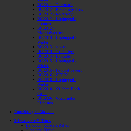
Winter
BC 2011 - Dänemark
BC 2012 - Kettensägenkurs
BC 2012 - Roverway
BC 2012 - Unplugged /
Sommer
BC 2012 -
Materialwochenende
BC 2013 - Unplugged /
Winter
BC 2013 - rover.de
BC 2013 - 15 Jähriges
BC 2014 - Baustelle
BC 2015 - Unplugged /
Winter
BC 2015 - Fotowettbewerb
BC 2016 - ZEFIX
BC 2018 - Unplugged /
Winter
BC 2018 - 20 Jahre Black
Castle
BC 2026 - Westernohe-
Pfingsten
Anmeldung zu Aktionen
Schwarzzelte & Tipps
Handbuch Schwarz Zelten
Tipps und Tricks